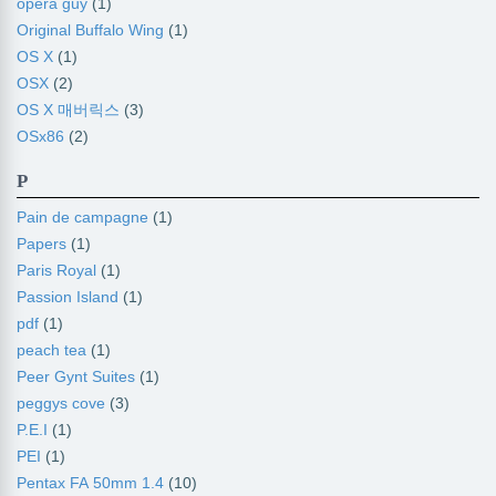
opera guy
(1)
Original Buffalo Wing
(1)
OS X
(1)
OSX
(2)
OS X 매버릭스
(3)
OSx86
(2)
P
Pain de campagne
(1)
Papers
(1)
Paris Royal
(1)
Passion Island
(1)
pdf
(1)
peach tea
(1)
Peer Gynt Suites
(1)
peggys cove
(3)
P.E.I
(1)
PEI
(1)
Pentax FA 50mm 1.4
(10)