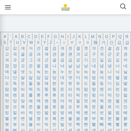
#
'
A
B
C
D
E
F
G
H
I
J
K
L
M
N
O
P
Q
R
S
T
U
V
W
X
Y
Z
~
☆
ㄹ
ㅇ
ㅍ
猫
가
간
감
갑
강
갖
개
거
건
걸
검
게
겐
겔
겟
겨
견
결
경
계
고
곡
골
공
과
곽
관
광
괜
괴
교
구
국
군
굿
권
귀
규
균
그
극
근
글
금
급
긍
기
긴
길
김
깊
까
깜
깡
꼬
꼰
꽃
꿈
나
낙
날
남
낮
내
냄
냉
너
네
넥
넬
넷
노
녹
논
농
누
눈
뉴
늑
능
늦
니
닉
닐
다
단
달
닮
담
답
당
대
댓
더
덕
덤
데
덴
델
뎀
도
독
돈
돌
동
돼
된
두
뒷
듀
드
들
등
디
딤
딸
땀
땡
떠
떡
또
똥
뚱
뜬
라
락
랍
랑
랜
러
런
럼
레
렌
로
롤
롯
루
류
르
리
릭
린
링
마
막
만
말
맛
망
맞
매
맥
맨
맹
머
먹
멀
멋
메
멕
멘
멜
면
명
모
목
몬
몰
몸
못
몽
묘
무
묵
문
물
뮤
미
민
믿
밀
바
박
반
발
밤
방
배
백
밴
버
번
벌
법
베
벨
벳
변
별
병
보
복
본
볼
봄
봉
부
북
분
불
붉
붓
뷰
브
블
비
빅
빈
빌
빗
빡
빤
빨
빼
빽
뻘
뽕
뿌
삐
사
산
살
삼
삽
상
새
샌
샘
생
샤
샬
샴
샵