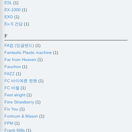
ESL
(1)
EX-1000
(1)
EXO
(1)
Ex-S 건담
(1)
F
FA컵 (잉글랜드)
(1)
Fantastic Plastic machine
(1)
Far from Heaven
(1)
Fauchon
(1)
FAZZ
(1)
FC 바이에른 뮌헨
(1)
FC 바젤
(1)
Feel alright
(1)
Fine Strawberry
(1)
Fix You
(1)
Fortnum & Mason
(1)
FPM
(1)
Frank Mills
(1)