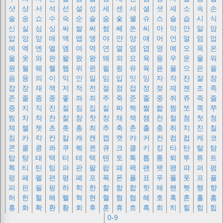
샷
샹
서
석
선
설
성
세
센
셔
셜
셧
셰
소
속
손
솔
송
쇼
수
숙
순
술
숨
숯
쉘
슈
스
슬
습
시
식
신
실
심
싱
싸
쌀
써
썸
쎄
쏜
씨
아
악
안
알
암
압
앙
앞
애
액
앱
앵
야
얀
양
얘
어
언
얼
엄
업
에
엑
엔
엘
엠
여
역
연
열
염
엽
영
예
오
옥
온
올
옷
와
완
왈
왔
왕
왜
외
요
욕
용
우
운
울
워
원
월
웨
웰
웹
위
윈
윌
윙
유
육
윤
율
으
은
을
음
응
의
이
익
인
일
임
입
잇
잉
자
작
잔
잘
잠
잡
장
재
잭
저
적
전
절
점
접
정
젖
제
젠
조
족
존
졸
좀
종
좋
좌
죄
주
죽
준
줄
중
쥐
쥬
즉
즐
증
지
직
진
질
짐
집
짙
짜
짝
짤
짧
짬
쪼
쪽
쭈
찜
차
착
찬
찰
참
찻
창
채
책
챔
천
철
첨
첫
청
체
첼
쳇
초
촛
총
최
추
축
춘
출
충
취
치
친
칠
침
카
칵
칸
칼
캐
캔
캡
캣
캬
커
컨
컴
컵
케
코
콘
콜
콩
콰
쿠
퀘
퀸
큐
크
클
키
킹
타
탄
탈
탐
탑
탕
태
택
터
테
텍
텐
토
톡
톱
통
퇴
투
튜
트
특
티
틴
팀
파
판
팔
팝
패
팩
팬
팻
팽
퍄
퍼
펌
펑
페
펠
편
평
폐
포
폭
폰
폴
표
푸
풀
풋
프
플
피
핀
필
핑
하
학
한
할
함
합
핫
해
핸
햇
행
향
허
헌
헐
헤
헬
혁
현
혈
혐
협
혜
호
혹
혼
홀
홈
홍
화
확
환
황
회
후
훈
휴
흐
흑
희
히
힐
힘
힙
0-9