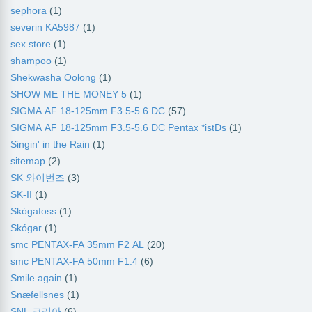
sephora
(1)
severin KA5987
(1)
sex store
(1)
shampoo
(1)
Shekwasha Oolong
(1)
SHOW ME THE MONEY 5
(1)
SIGMA AF 18-125mm F3.5-5.6 DC
(57)
SIGMA AF 18-125mm F3.5-5.6 DC Pentax *istDs
(1)
Singin' in the Rain
(1)
sitemap
(2)
SK 와이번즈
(3)
SK-II
(1)
Skógafoss
(1)
Skógar
(1)
smc PENTAX-FA 35mm F2 AL
(20)
smc PENTAX-FA 50mm F1.4
(6)
Smile again
(1)
Snæfellsnes
(1)
SNL 코리아
(6)