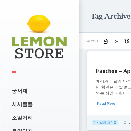
Tag Archive
FORMAT
Fauchon – App
예상과는 달리 아주 
만 향만은 정말 최
궁서체
와는 정말 차원이...
시시콜콜
Read More
소일거리
탕비실의 고인물
J