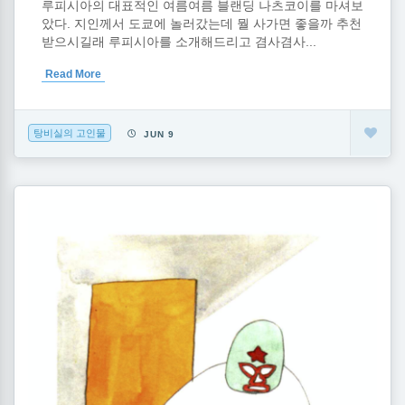
루피시아의 대표적인 여름여름 블랜딩 나츠코이를 마셔보
았다. 지인께서 도쿄에 놀러갔는데 뭘 사가면 좋을까 추천
받으시길래 루피시아를 소개해드리고 겸사겸사...
Read More
탕비실의 고인물
JUN 9