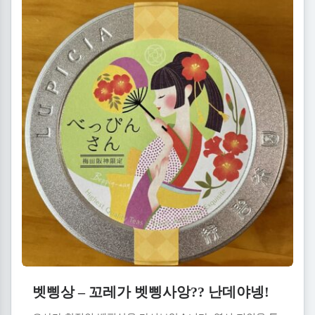
벳삥상 – 꼬레가 벳삥사앙?? 난데야넹!