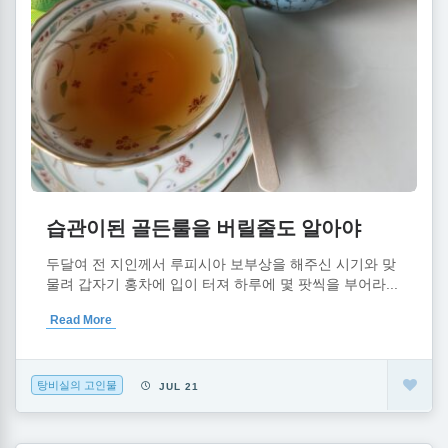
습관이된 골든룰을 버릴줄도 알아야
두달여 전 지인께서 루피시아 보부상을 해주신 시기와 맞
물려 갑자기 홍차에 입이 터져 하루에 몇 팟씩을 부어라...
Read More
탕비실의 고인물
JUL 21