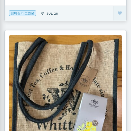
탕비실의 고인물
JUL 28