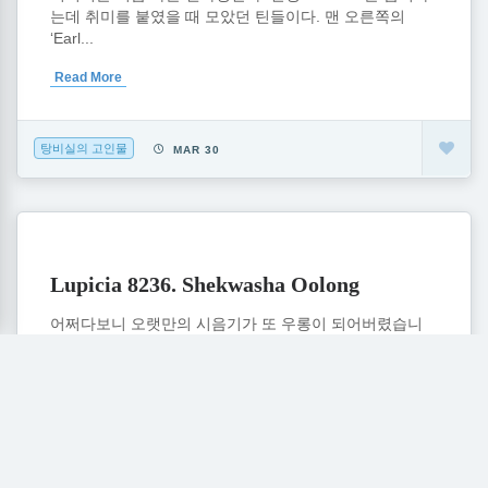
는데 취미를 붙였을 때 모았던 틴들이다. 맨 오른쪽의
‘Earl...
Read More
탕비실의 고인물
MAR 30
Lupicia 8236. Shekwasha Oolong
어쩌다보니 오랫만의 시음기가 또 우롱이 되어버렸습니
다. 딱 한숟갈 분량이 남았길래 언능 먹고 치워버리자는
취지에서 (사실 상미기간이...
Read More
탕비실의 고인물
MAR 11