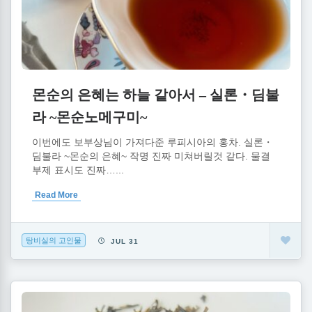
몬순의 은혜는 하늘 같아서 – 실론・딤불
라 ~몬순노메구미~
이번에도 보부상님이 가져다준 루피시아의 홍차. 실론・
딤불라 ~몬순의 은혜~ 작명 진짜 미쳐버릴것 같다. 물결
부제 표시도 진짜…...
Read More
탕비실의 고인물
JUL 31