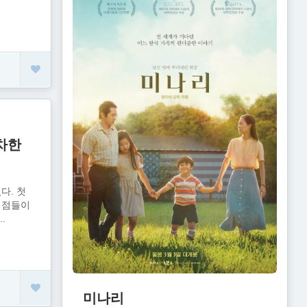
차한
다. 첫
식점들이
.
미나리