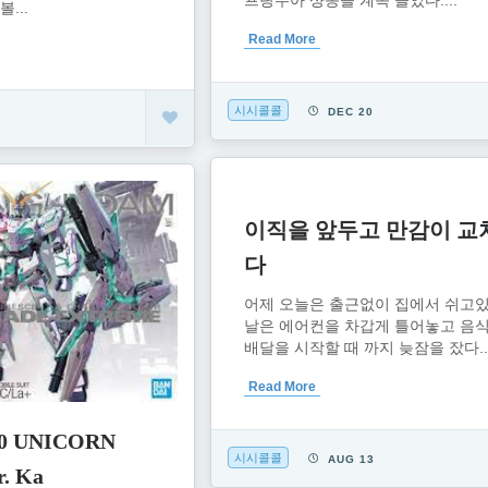
프랑수아 샹송을 계속 들었다....
...
Read More
시시콜콜
DEC 20
이직을 앞두고 만감이 교
다
어제 오늘은 출근없이 집에서 쉬고있
날은 에어컨을 차갑게 틀어놓고 음
배달을 시작할 때 까지 늦잠을 잤다...
Read More
00 UNICORN
시시콜콜
AUG 13
. Ka