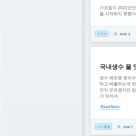
가조립이 2021년
을 시작하지 못했
건프라
AUG 2
국내생수 물 
생수 페트병 분리수
하고 배출하는게 
인지 모르겠지만 암
가 되어서...
Read More
시시콜콜
JUN 7