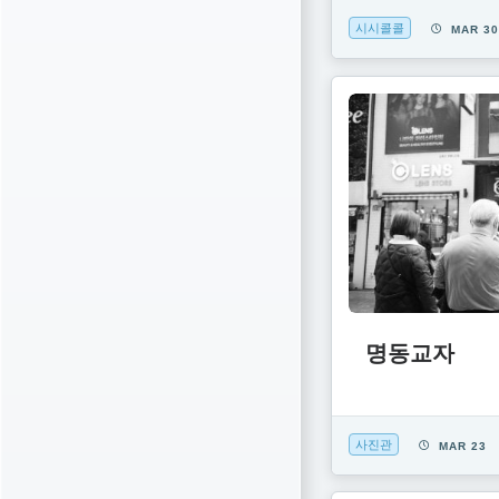
시시콜콜
MAR 3
명동교자
사진관
MAR 23