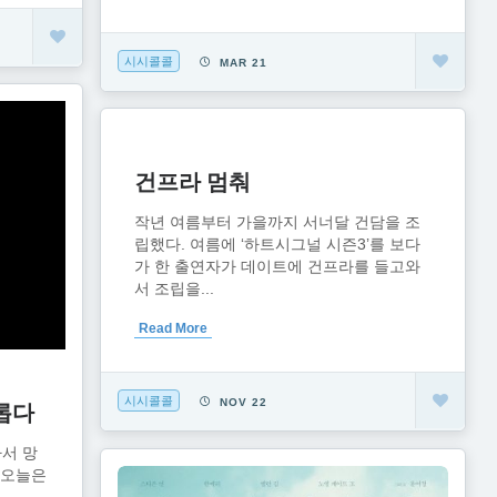
시시콜콜
MAR 21
건프라 멈춰
작년 여름부터 가을까지 서너달 건담을 조
립했다. 여름에 ‘하트시그널 시즌3’를 보다
가 한 출연자가 데이트에 건프라를 들고와
서 조립을...
Read More
시시콜콜
NOV 22
롭다
서 망
 오늘은