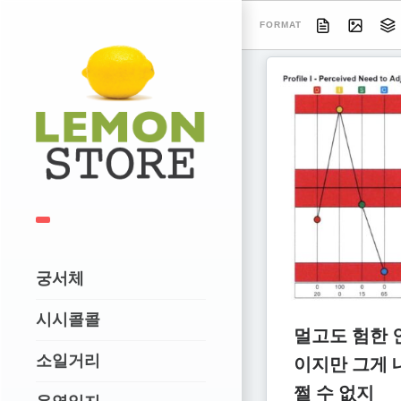
FORMAT
궁서체
시시콜콜
멀고도 험한 
소일거리
이지만 그게 
쩔 수 없지