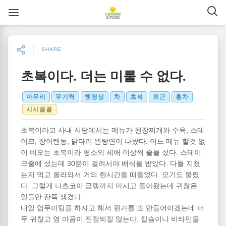
SHARE
초복이다. 더는 미룰 수 없다.
마무리
무기력
벳핑상
차
초복
퇴근
홍차
시시콜콜
초복이라고 사내 식당에서는 메뉴가 된장찌개와 수육, 스테
이크, 장어텐동, 닭다리 완탕면이 나왔다. 어느 메뉴 할것 없
이 비오는 초복이라 평소의 세배 이상씩 줄을 섰다. 스테이
크줄에 섰는데 30분이 걸려서야 배식을 받았다. 다들 지쳤
는지 먹고 올라와서 거의 한시간을 떠들었다. 모기도 물렸
다. 그렇게 나츠코이 급랭까지 마시고 돌아왔는데 귀찮은
일들만 잔뜩 생겼다.
내일 업무미팅을 하자고 해서 뭔가를 또 만들어야겠는데 너
무 귀찮고 영 마음이 진정되질 않는다. 칼슘이니 비타민을