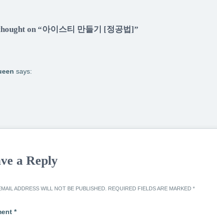
thought on “아이스티 만들기 [정공법]”
ueen
says:
ve a Reply
MAIL ADDRESS WILL NOT BE PUBLISHED.
REQUIRED FIELDS ARE MARKED
*
ent
*