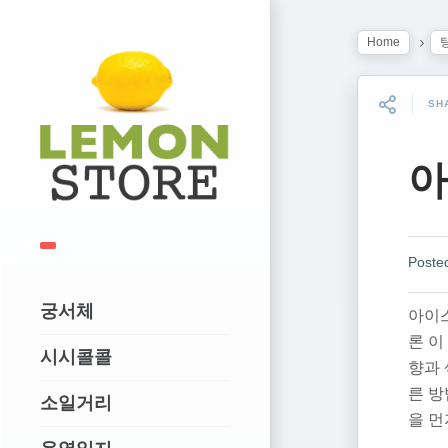
Home
SH
아
Poste
궁서체
아이
론 이
시시콜콜
향과 
른 
소일거리
을 먼