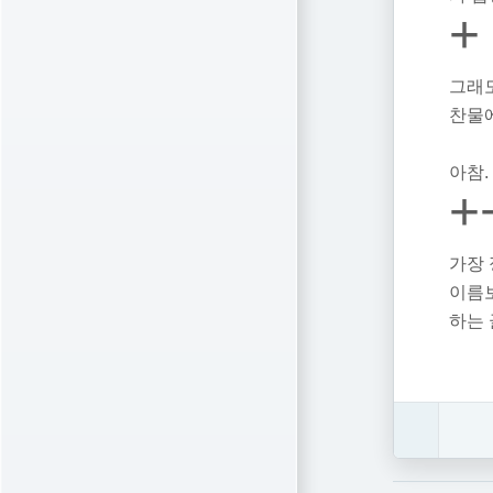
+
그래도
찬물에
아참.
+
가장 
이름
하는 