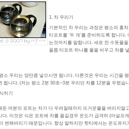
1. 차 우리기
기본적인 차 우리는 과정은 평소의 홍차
티포트를 ‘두 개’
를 준비하도록 합니다. 
는것까지를 말합니다. 새로 찬 수돗물을 
을쯤 티포트 하나를 물을 비우고 차를 
평소 우리는 양만큼
넣으시면 됩니다. 다른것은 우리는
시간을 평
 됩니다. (저는 평소 2분 30초~3분 우리던 차를 12분을 우렸습니
차 식히기
해둔 여분의 포트는 차가 다 우려질때까지
뜨거운물을 버리지말고
다. 이것은 식은 포트에 차를 옮길경우 온도가 급격히 (어설프게
향이 변해버리기 때문입니다. 항상 말하지만 핫티에서는
온도유지