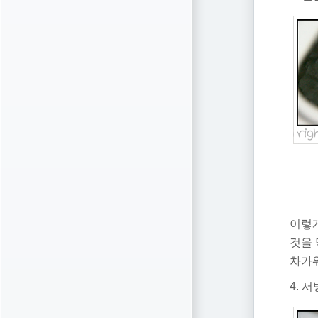
이렇게
것을 
차가
4. 