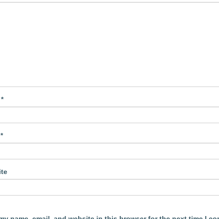
e
*
l
*
te
my name, email, and website in this browser for the next time I c