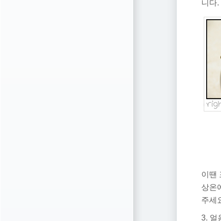
니다.
이땐 
상온
주세요
3. 