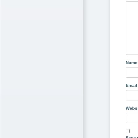
Nam
Emai
Websi
Save 