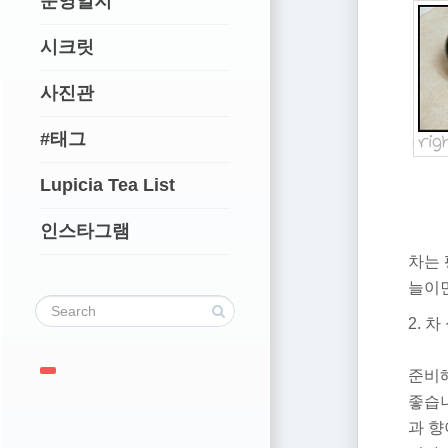
운영일지
시크릿
사진관
#태그
Lupicia Tea List
인스타그램
차는
늘이면
2. 
준비
좋습니
과 