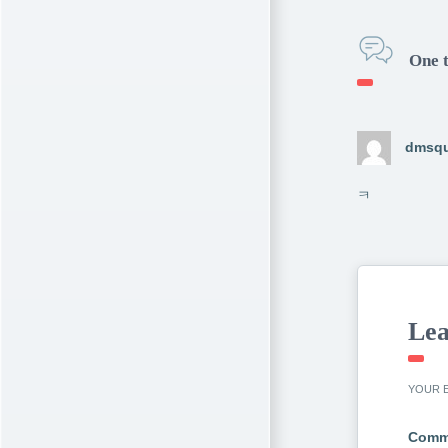
One 
dmsq
ㅋ
Lea
YOUR E
Comm