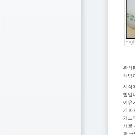
완성된
색없이
시작에
법입니
이유가
기 
가느
차를 
과 급