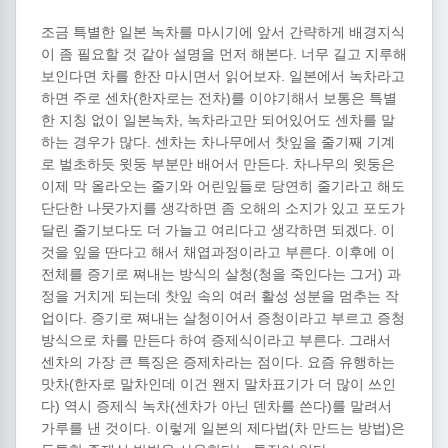
조금 특별한 일본 녹차를 마시기에 앞서 간략하게 배경지식
이 좀 필요할 것 같아 설명을 먼저 해본다. 너무 길고 지루해
보인다면 차를 한잔 마시면서 읽어보자. 일본에서 녹차라고
하면 주로 센차(한자로는 전차)를 이야기해서 보통은 특별
한 지칭 없이 일본녹차, 녹차라고만 되어있어도 센차를 말
하는 경우가 많다. 센차는 차나무에서 찻잎을 줄기째 기계
로 벌초하듯 윗둥 부분만 배어서 만든다. 차나무의 윗둥은
이제 막 올라오는 줄기와 어린잎들로 당연히 줄기라고 해도
단단한 나뭇가지를 생각하면 좀 오해의 소지가 있고 포도가
달린 줄기보다도 더 가늘고 여리다고 생각하면 되겠다. 이
것을 잎을 딴다고 해서 채엽과정이라고 부른다. 이후에 이
전체를 증기로 쪄내는 방식의 살청(청을 죽인다는 그거) 과
정을 거치게 되는데 찻잎 속의 여러 활성 성분을 멈추는 작
업이다. 증기로 쪄내는 살청이어서 증청이라고 부르고 증청
방식으로 차를 만든다 하여 증제식이라고 부른다. 그래서
센차의 가장 큰 특징은 증제차라는 점이다. 요즘 유행하는
맛차(한자로 말차인데 이건 왠지 말차표기가 더 많이 쓰인
다) 역시 증제식 녹차(센차가 아닌 덴차를 쓴다)를 말려서
가루를 낸 것이다. 이렇게 일본의 제다법(차 만드는 방법)은