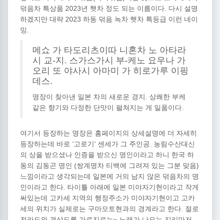
덖음차 특상품 2023년 햇차 정도 되는 이름이다. 다시 설명
하겠지만 대략 2023 하동 덖음 녹차 햇차 특등급 이런 네이
밍.
메쇼 가 타도리츠이따 니혼차 노 아타라
시 교-지. 스가스가시 부-케노 요우나 가
오리 또 야사시 아마미 가 히로가루 이핑
데스.
명장이 찾아낸 일본 차의 새로운 경지. 상쾌한 부케
같은 향기와 다정한 단맛이 펼쳐지는 게 일품이다.
여기서 등장하는 명장은 홈페이지의 상세설명에 더 자세히
등장하는데 바로 ‘고로기‘ 센세가 그 주인공. 농림수산대신
의 상을 받으셨나 인증을 받으신 명인이라고 하니 한국 하
동의 김동곤 명인 (쌍계명차 티백에 그려져 있는 그분 맞음)
느낌이라고 생각되는데 일본에 거의 남지 않은 덖음차의 명
인이라고 한다. 타이틀 아래에 일본 미야자기현이라고 작게
써있는데 고카세 지역의 행정주소가 미야자기현이고 고카
세의 위치가 실제로는 구마모토현과의 경계라고 한다. 절로
전라도와 경상도를 가로지르는~ 노래가 나오는 지리마저