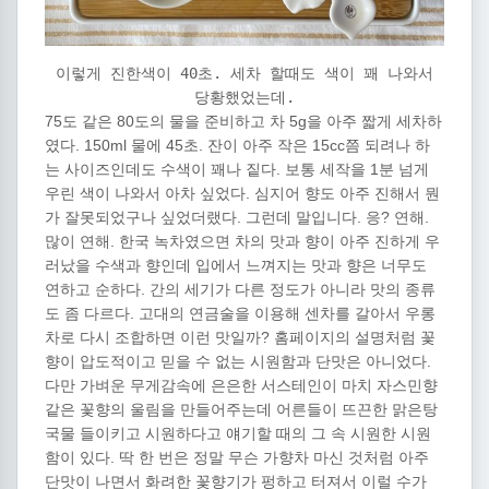
이렇게 진한색이 40초. 세차 할때도 색이 꽤 나와서
당황했었는데.
75도 같은 80도의 물을 준비하고 차 5g을 아주 짧게 세차하
였다. 150ml 물에 45초. 잔이 아주 작은 15cc쯤 되려나 하
는 사이즈인데도 수색이 꽤나 짙다. 보통 세작을 1분 넘게
우린 색이 나와서 아차 싶었다. 심지어 향도 아주 진해서 뭔
가 잘못되었구나 싶었더랬다. 그런데 말입니다. 응? 연해.
많이 연해. 한국 녹차였으면 차의 맛과 향이 아주 진하게 우
러났을 수색과 향인데 입에서 느껴지는 맛과 향은 너무도
연하고 순하다. 간의 세기가 다른 정도가 아니라 맛의 종류
도 좀 다르다. 고대의 연금술을 이용해 센차를 갈아서 우롱
차로 다시 조합하면 이런 맛일까? 홈페이지의 설명처럼 꽃
향이 압도적이고 믿을 수 없는 시원함과 단맛은 아니었다.
다만 가벼운 무게감속에 은은한 서스테인이 마치 자스민향
같은 꽃향의 울림을 만들어주는데 어른들이 뜨끈한 맑은탕
국물 들이키고 시원하다고 얘기할 때의 그 속 시원한 시원
함이 있다. 딱 한 번은 정말 무슨 가향차 마신 것처럼 아주
단맛이 나면서 화려한 꽃향기가 펑하고 터져서 이럴 수가