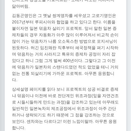
닮아버림.
김동곤명인은 그 옛날 쌍계명차를 세우셨고 고로기명인은
2017년부터 루피시아와 협업을 하고 있다고 한다. 이름을
붙이자면 일본 덖음차 살리기 프로젝트. 앞서 말한 일본 증
제차들의 경우 자동화가 아주 많이 이루어져서 비교적 손이
많이 가는 덖음차가 나름 오소독스한 방법으로 포지셔닝이
된듯하다. 허긴 임진왜란 직후부터 쇄국정책을 펴기 시작하
며 덖음차는 거의 사라지고 특유의 증제차 공정이 자리 잡
았다고 하니 그럼 그게 벌써 400년이다. 그렇다고 그 이전
에 덖음차가 일본차의 스탠다드였던 적도 없었을 테니 거의
없는 전통 되살리기에 가까운 프로젝트. 아무튼 응원합니
다.
상세설명 페이지를 읽다 보니 프로젝트의 성공 비결로 증제
냐 덖음이냐 이전에 바로 전단계인 위조과정(잎을 자연건조
로 시들시들하게 만드는 과정)을 강조하고 있는데 아무래도
일반적인 일본녹차의 제조공정에서 위조과정이 아주 간단
하거나 생략되기도 하기 때문에 그 점을 강조하는 것으로
보인다. 센차와는 다르다고! 이런 느낌이랄까. 아무튼 응원
합니다.