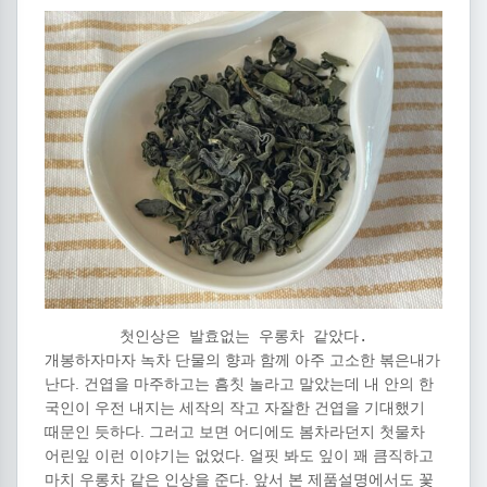
첫인상은 발효없는 우롱차 같았다.
개봉하자마자 녹차 단물의 향과 함께 아주 고소한 볶은내가
난다. 건엽을 마주하고는 흠칫 놀라고 말았는데 내 안의 한
국인이 우전 내지는 세작의 작고 자잘한 건엽을 기대했기
때문인 듯하다. 그러고 보면 어디에도 봄차라던지 첫물차
어린잎 이런 이야기는 없었다. 얼핏 봐도 잎이 꽤 큼직하고
마치 우롱차 같은 인상을 준다. 앞서 본 제품설명에서도 꽃