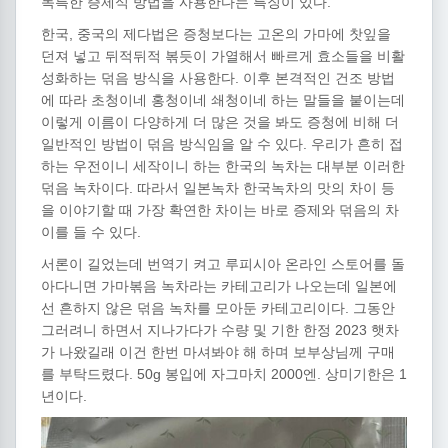
독특한 증제식 방법을 사용한다는 특징이 있다.
한국, 중국의 제다법은 증청보다는 고온의 가마에 찻잎을
던져 넣고 뒤적뒤적 볶듯이 가열해서 빠르게 효소들을 비활
성화하는 덖음 방식을 사용한다. 이후 본격적인 건조 방법
에 따라 초청이네 홍청이네 쇄청이네 하는 말들을 붙이는데
이렇게 이름이 다양하게 더 많은 것을 봐도 증청에 비해 더
일반적인 방법이 덖음 방식임을 알 수 있다. 우리가 흔히 접
하는 우전이니 세작이니 하는 한국의 녹차는 대부분 이러한
덖음 녹차이다. 따라서 일본녹차 한국녹차의 맛의 차이 등
을 이야기할 때 가장 확연한 차이는 바로 증제와 덖음의 차
이를 들 수 있다.
서론이 길었는데 번역기 켜고 루피시아 온라인 스토어를 돌
아다니면 가마볶음 녹차라는 카테고리가 나오는데 일본에
선 흔하지 않은 덖음 녹차를 모아둔 카테고리이다. 그동안
그러려니 하면서 지나가다가 수량 및 기한 한정 2023 햇차
가 나왔길래 이건 한번 마셔봐야 해 하며 보부상님께 구매
를 부탁드렸다. 50g 봉입에 자그마치 2000엔. 상미기한은 1
년이다.