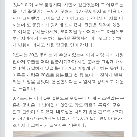
있나? 이거 너무 훌륭하다. 하면서 감탄했는데 그 이후로는
쭉 그런 꽃향기는 느끼지 못해서 뭐가 문제일지 몇 번을 마
시며 고민했었다. 어느 날 양치하고 조금 지나서 이 차를 마
시는데 또 꽃향기가 강하게 느껴졌다. 원인은 치약에 있었
고 여러분 유시몰하세요, 오리지날 투스페이스트. 아쉽게도
루피시아에서 자랑하는 놀라운 꽃향까진 아니었고 은은하
게 난향이 퍼지고 시원 달달한 맛이 강했다.
2포째는 20초 우리는 게 추천이었는데 아마 재탕 때가 가장
진하게 추출될 때라 침출시기마다 시간 분배를 그렇게 해서
최대한 균일하게 맛을 뽑아내려고 이렇게 안내하는 듯했다.
아무튼 재탕은 20초로 충분했고 첫 탕 보다 더 진하게 반복
되는 느낌을 받았다. 은은함보다는 시원하고 상쾌하고 개운
한 느낌이다.
3, 4포째는 각각 1분, 2분으로 우렸는데 이제 자스민같은 은
은한 꽃향은 더 남아있지 않았고 맛도 덖음차 특유의 구수
함과 단맛이 느껴졌다. 내포성은 나쁘지 않은 편으로 5포까
진 거뜬하고 6포까지도 나름대로 유지가 되는 편이나 뭔가
호지차의 그림자가 느껴지는 기분이다.