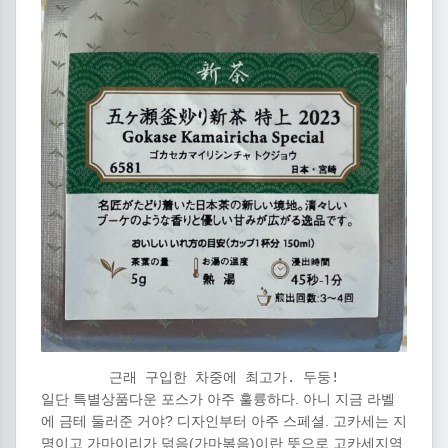
근래 구입한 차중에 최고가. 두둥!
일단 특별상품다운 포스가 아주 훌륭하다. 아니 지금 라벨
에 금테 둘러준 거야? 디자인부터 아주 스페셜. 고카세는 지
명이고 가마이리가 덖음(가마볶음)이란 뜻으로 고카세지역