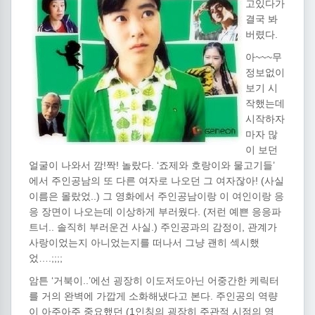
고있다가
결국 봐
버렸다.
아~~~무
정보없이
보기 시
작했는데
시작하자
마자 많
이 보던
얼굴이 나와서 깜!짝! 놀랐다. ‘죠제와 호랑이와 물고기들’
에서 주인공남의 또 다른 여자로 나오던 그 여자잖아! (사실
이름은 몰랐었..) 그 영화에서 주인공남이랑 이 여인이랑 응
응 장면이 나오는데 이상하게 부러웠다. (저런 예쁜 응응파
트너.. 솔직히 부러운건 사실.) 주인공과의 감정이, 관계가
사랑이었는지 아니었는지를 떠나서 그냥 괜히 섹시했
었….;;;;
암튼 ‘거북이..’에선 굉장히 이도저도아닌 어중간한 케릭터
를 거의 완벽에 가깝게 소화해냈다고 본다. 주인공의 역량
이 아주아주 중요했던 (1인칭의 굉장히 주관적 시점의 영