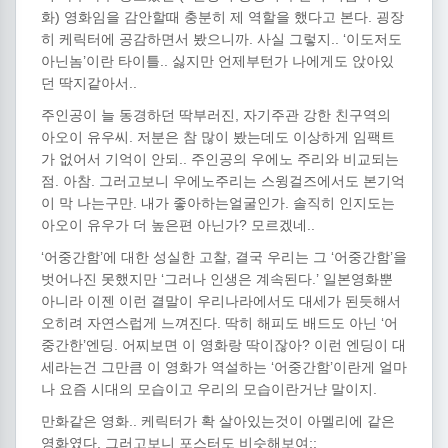
화) 영화임을 감안할때 충분히 제 역할을 했다고 본다. 굉장
히 케릭터에 공감하면서 봤으니까. 사실 그렇지.. ‘이도저도
아닌놈’이란 타이틀.. 싫지만 언제부턴가 나에게도 앉아있
던 딱지같아서..
주인공이 늘 동경하던 딱부러진, 자기주관 강한 친구역의
아오이 유우씨. 저분은 참 많이 봤는데도 이상하게 임팩트
가 없어서 기억이 안되.. 주인공의 우에노 주리와 비교되는
점. 아참. 그러고보니 우에노주리는 스윙걸즈에서도 본기억
이 막 나는구만. 내가 좋아하는얼굴인가. 솔직히 인지도는
아오이 유우가 더 높은편 아닌가? 모르겠네..
‘어중간함’에 대한 성실한 고찰, 결국 우리는 그 ‘어중간함’을
벗어나진 못했지만 ‘그러나 인생은 계속된다.’ 일본영화뿐
아니라 이젠 이런 결말이 우리나라에서도 대세가 된듯해서
오히려 자연스럽게 느껴진다. 딱히 해피도 배드도 아닌 ‘어
중간한’엔딩. 어찌보면 이 영화랑 딱이잖아? 이런 엔딩이 대
세라는건 그만큼 이 영화가 역설하는 ‘어중간함’이란게 얼마
나 요즘 시대의 모습이고 우리의 모습이란거냔 말이지.
만화같은 영화.. 케릭터가 확 살아있는것이 아멜리에 같은
영화였다. 그러고보니 포스터도 비슷해보여;;