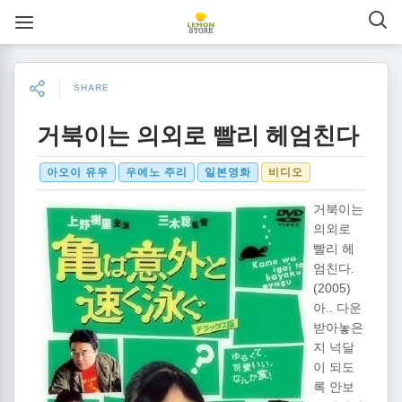
SHARE
거북이는 의외로 빨리 헤엄친다
아오이 유우
우에노 주리
일본영화
비디오
거북이는
의외로
빨리 헤
엄친다.
(2005)
아.. 다운
받아놓은
지 넉달
이 되도
록 안보