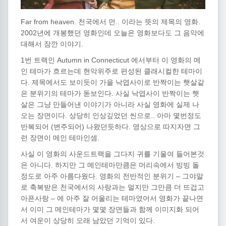
Far from heaven. 천국에서 먼.. 이라는 뜻의 제목의 영화.
2002년에 개봉했던 영화인데 오늘은 영화보다도 그 음악에
대해서 잠깐 이야기.
1번 트랙인 Autumn in Connecticut 에서부터 이 영화의 메
인 테마가 흐르는데 현악위주로 편성된 클래시컬한 테마이
다. 제목에서도 보이듯이 가을 낙엽사이로 반짝이는 햇살같
은 분위기의 테마가 돋보인다. 사실 낙엽사이 반짝이는 햇
살은 그냥 만들어낸 이야기가 아니라 사실 영화에 실제 나
오는 장면이다. 상당히 인상깊었던 씬으로.. 아마 몇번정도
반복되어 (변주되어) 나왔던듯하다. 영상으로 따지자면 그
런 장면이 메인 테마인셈.
사실 이 영화의 사운드트랙을 그다지 귀를 기울여 들어본것
은 아니다. 하지만 그 메인테마만큼은 머리속에서 빙빙 돌
정도로 아주 아름다웠다. 영화의 전반적인 분위기 – 그야말
로 축복받은 천국에서의 사랑과는 멀지만 그만큼 더 뜨겁고
아픈사랑 – 에 아주 잘 어울리는 테마였어서 영화가 끝나면
서 이미 그 메인테마가 몇몇 장면들과 함께 이미지화 되어
서 여운이 상당히 오래 남았던 기억이 있다.