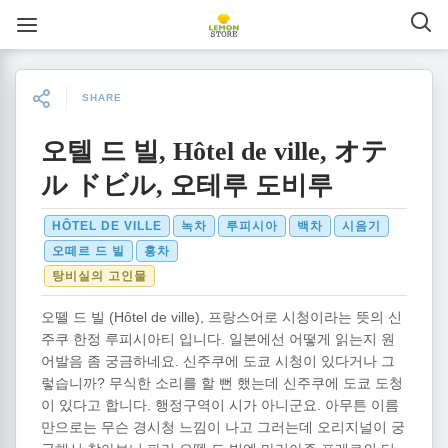
SHARE
오텔 드 빌, Hôtel de ville, オテ
ル ドビル, 오테루 도비루
HÔTEL DE VILLE
녹차
루피시아
백차
시음기
오떼르 드 빌
홍차
탕비실의 고인물
오뗄 드 빌 (
Hôtel de ville
), 프랑스어로 시청이라는 뜻의 신
주쿠 한정 루피시아티 입니다. 일본에선 어떻게 읽는지 원
어발음 좀 궁금하네요. 신주쿠에 도쿄 시청이 있다거나 그
렇습니까? 무식한 소리를 할 뻔 했는데 신주쿠에 도쿄 도청
이 있다고 합니다. 행정구역이 시가 아니군요. 아무튼 이름
만으로는 무슨 경시청 느낌이 나고 그러는데 오리지널이 궁