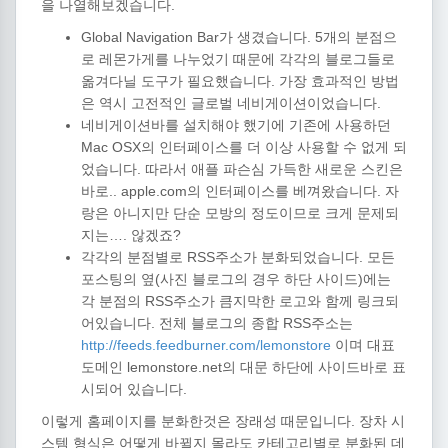
을 나열해보겠습니다.
Global Navigation Bar가 생겼습니다. 5개의 분점으
로 레몬가게를 나누었기 때문에 각각의 블로그들로
옮겨다닐 도구가 필요했습니다. 가장 효과적인 방법
은 역시 고전적인 글로벌 네비게이션이었습니다.
네비게이션바를 설치해야 했기에 기존에 사용하던
Mac OSX의 인터페이스를 더 이상 사용할 수 없게 되
었습니다. 따라서 애플 파슨심 가득한 새로운 스킨은
바로.. apple.com의 인터페이스를 베껴왔습니다. 자
랑은 아니지만 단순 모방의 정도이므로 크게 문제되
지는…. 않겠죠?
각각의 분점별로 RSS주소가 분화되었습니다. 모든
포스팅의 옆(사진 블로그의 경우 하단 사이드)에는
각 분점의 RSS주소가 큼지막한 로고와 함께 링크되
어있습니다. 전체 블로그의 종합 RSS주소는
http://feeds.feedburner.com/lemonstore
이며 대표
도메인 lemonstore.net의 대문 하단에 사이드바로 표
시되어 있습니다.
이렇게 홈페이지를 분화한것은 장래성 때문입니다. 장차 시
스템 형식은 어떻게 바뀔지 몰라도 카테고리별로 분화된 데