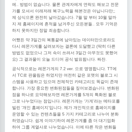
에.. 방법이 없습니다. 물론 관계자에게 연락도 해보고 전문
가를 모셔서 이래저래 복구노력을 해본것은 아닙니다만;;
제 상식으론 완전히 날아갔습니다. 7월 말 부터 10월 말까
지 제 홈페이지에 흔적을 남겨주신 모든분들.. 모두 기억은
하지 못하지만 정말 죄송합니다.
어쨌든 약 3일간의 복통끝에 남아있는 데이터만으로라도
다시 레몬가게를 살려보자는 결론에 도달했고 (딱히 다른
방법도 없었으나 그저 속이 쓰려서 3일간 아무것도 못했어
요) 그 결과물이 오늘 드디어 공식 발표됩니다. 짜잔.
공식적으로는 레몬가게의 7.2 ver. 으로 명명합니다. TT에
서 TC로 판올림은 하였지만 여전히 같은 포맷의 블로그 시
스템을 사용하고 있으며 전체적인 카테고리도 똑같이 존재
합니다. 가장 중요한 변화된점들을 짚어보겠습니다. 변화된
점을 하나로 요약해보자면 레몬가게를 5개의 특화된 블로
그로 나누었다는 점입니다. 레몬가게는 ‘가게’라는 메타포를
빌린 ‘개인 홈페이지’입니다. 제가 개인적으로 홈페이지를
운영할 수 있는 컨텐츠들을 5 가지 카테고리로 나누어 분화
하였습니다. 쉽게 이야기하여 레몬가게를 좀 더 대기업화
하여 그룹 계열사로 나누었습니다. 이에 따른 작은 변화들