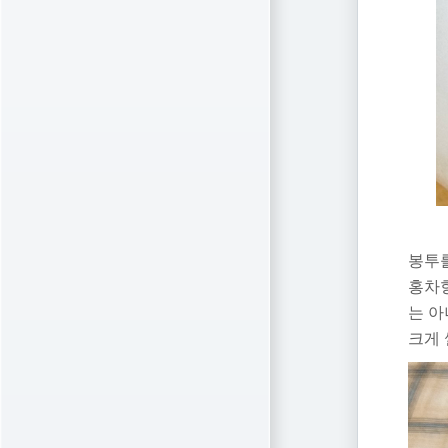
봉투를
홍차향
는 아
크게 