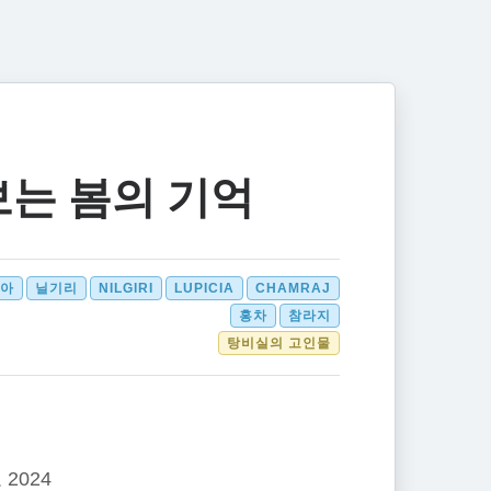
는 봄의 기억
아
닐기리
NILGIRI
LUPICIA
CHAMRAJ
홍차
참라지
탕비실의 고인물
2024