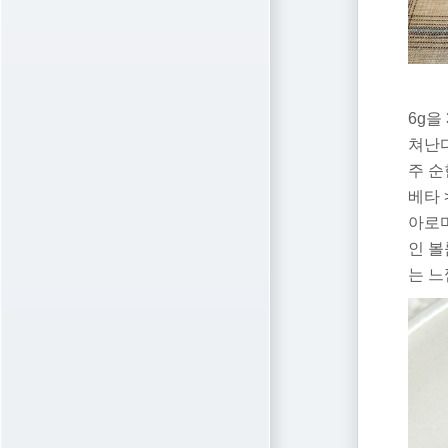
6g을
쳐난다
주 순
베타 
아로마
인 볼
는 느