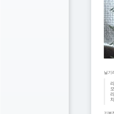
닐기리
라
모
라
차
기본적