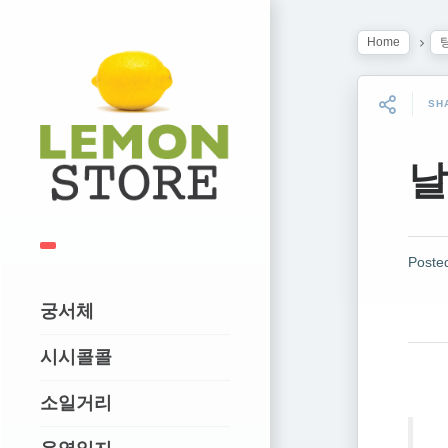
Home
SH
날
Poste
궁서체
시시콜콜
소일거리