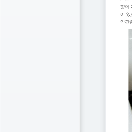
향이 
이 있
약간은