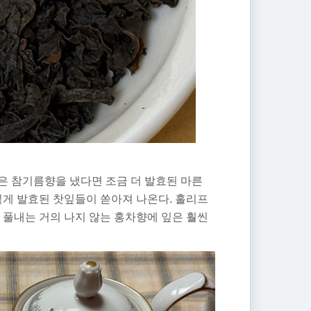
은 참기름향을 냈다면 조금 더 발효된 마른
짙게 발효된 찻잎들이 쏟아져 나온다. 홀리프
 풀내는 거의 나지 않는 홍차향에 잎은 훨씬