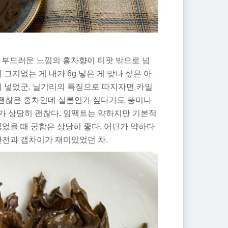
부한, 부드러운 느낌의 홍차향이 티팟 밖으로 넘
그지없는 게 내가 6g 넣은 게 맞나 싶은 아
이 넣었군. 닐기리의 특징으로 따지자면 카일
게 괜찮은 홍차인데 실론인가 싶다가도 풍미나
가 상당히 괜찮다. 임팩트는 약하지만 기본적
넣었을 때 궁합은 상당히 좋다. 어딘가 약하다
반전과 갭차이가 재미있었던 차.