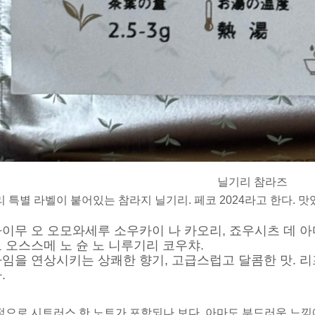
닐기리 참라즈
 특별 라벨이 붙어있는 참라지 닐기리. 페코 2024라고 한다. 맛
이무 오 오모와세루 소우카이 나 카오리, 죠우시츠 데 아
 오스스메 노 슌 노 니루기리 코우챠.
임을 연상시키는 상쾌한 향기, 고급스럽고 달콤한 맛. 
.
으로 시트러스 한 노트가 포함되나 보다. 아마도 부드러운 느