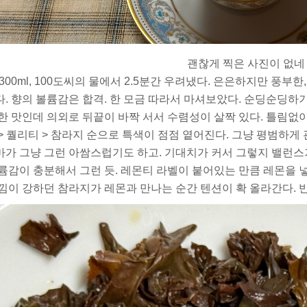
괜찮게 찍은 사진이 없네
 300ml, 100도씨의 물에서 2.5분간 우려냈다. 은은하지만 풍
. 향의 볼륨감은 합격. 한 모금 따라서 마셔보았다. 순딩순딩하기 
한 맛인데 의외로 뒤끝이 바짝 서서 수렴성이 살짝 있다. 틀림없
> 퀄리티 > 참라지 순으로 특색이 점점 옅어진다. 그냥 평범하
가 그냥 그런 아쌈스럽기도 하고. 기대치가 커서 그렇지 밸런스
륨감이 충분해서 그런 듯. 레몬티 라벨이 붙어있는 만큼 레몬을 
낌이 강하던 참라지가 레몬과 만나는 순간 텐션이 확 올라간다. 