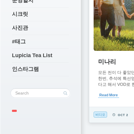
운영일지
시크릿
사진관
#태그
Lupicia Tea List
미나리
인스타그램
모든 씬이 다 좋았
한번, 추석에 특선
다고 해서 VOD로 한번
Read More
비디오
OCT 2