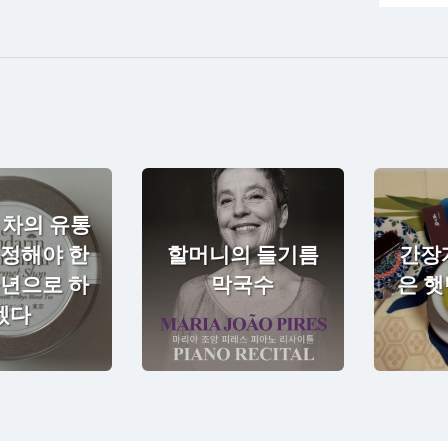
 차의 유통
 정해야 한
할머니의 들기름
간장
만년으로 하
막국수
은 
겠다