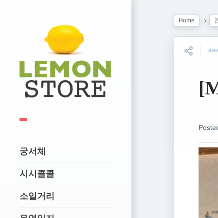
Home
SH
[
Poste
궁서체
시시콜콜
소일거리