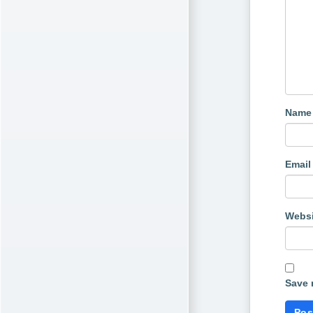
Nam
Emai
Websi
Save 