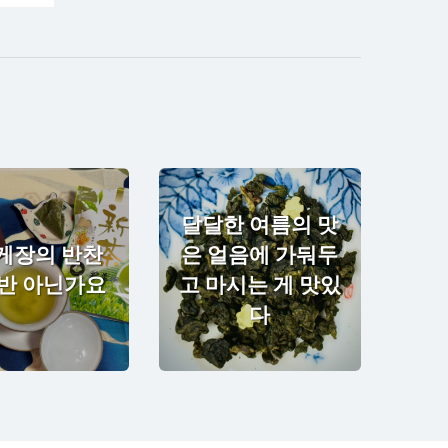
달달한 여름의 맛
게장의 반찬
은 얼음에 가둬두
햇반 아닌가요
고 마시는 게 맛있
다