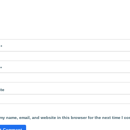
e
*
l
*
te
my name, email, and website in this browser for the next time I c