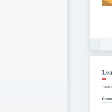
Lea
YOUR E
Comm