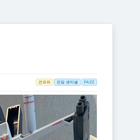
건프라
건담 센티넬
FAZZ