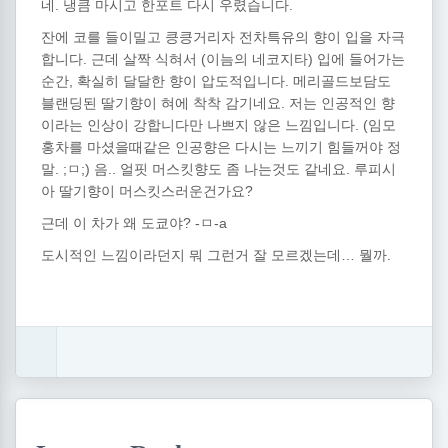
네. 냉큼 마시고
한포트 다시 우렸습니다
.
잔에 코를 들이밀고 킁킁거리자 전차특유의 향이 입을 자극
합니다. 근데 살짝 식혀서
(이늠의 네코지타)
입에 들어가는
순간, 확실히 달달한 향이 압도적입니다. 메리골드보담도
블랜딩된 딸기향이 혀에 착착 감기네요. 저는 인공적인 향
이라는 인상이 강합니다만 나쁘지 않은 느낌입니다.
(임모
홍차를 마셨을때같은 인공향은 다시는 느끼기 힘들꺼야 정
말. ;ㅁ;)
음.. 얼핏 머스킷향도 좀 나는것도 같네요. 루피시
아 딸기향이 머스킷스러운건가요?
근데 이 차가 왜 도쿄야? -ㅁ-a
도시적인 느낌이라던지 뭐 그런거 잘 모르겠는데… 뭘까.