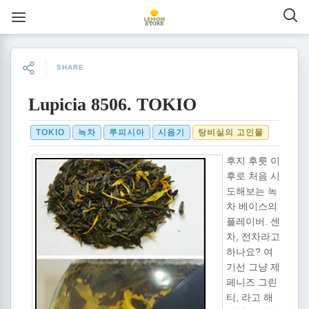
SHARE
Lupicia 8506. TOKIO
TOKIO
녹차
루피시아
시음기
탕비실의 고인물
후지 후릇 이
후로 처음 시
도해보는 녹
차 베이스의
플레이버. 센
차, 전차라고
하나요? 여
기선 그냥 제
페니즈 그린
티, 라고 해