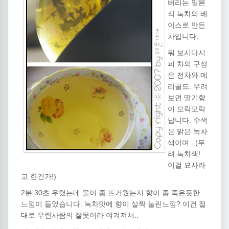
버리는 일본
식 녹차의 베
이스로 만든
차입니다.
뭐 보시다시
피 차의 구성
은 전차와 메
리골드. 우려
보면 딸기향
이 모락모락
납니다. 수색
은 맑은 녹차
색이며..
(무
려 녹차색!
이걸 묘사라
고 한건가!)
2분 30초 우렸는데 물이 좀 뜨거웠는지 향이 좀 죽은듯한
느낌이 들었습니다. 녹차맛에 향이 살짝 눌린느낌? 이건 절
대로 우린사람의 잘못이라 여겨져서..