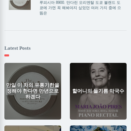
루피시아 8900. 만다린 오리엔탈 도쿄 블랜드 도
쿄에 가면 꼭 해봐야지 싶었던 여러 가지 중에 으
뜸은
Latest Posts
만일 이 차의 유통기한을
정해야 한다면 만년으로
할머니의 들기름 막국수
하겠다