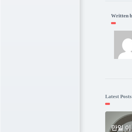
Written 
Latest Posts
만일 이