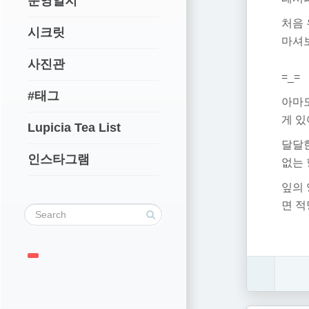
운영일지
처음 
시크릿
마셔보
사진관
=_=
#태그
아마도
게 있
Lupicia Tea List
달달
인스타그램
없는 
잎의 
면 적