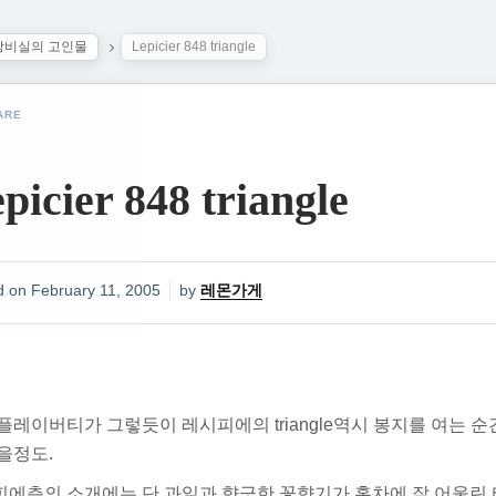
탕비실의 고인물
Lepicier 848 triangle
ARE
picier 848 triangle
d on
February 11, 2005
by
레몬가게
플레이버티가 그렇듯이 레시피에의 triangle역시 봉지를 여는 
을정도.
에측의 소개에는 단 과일과 향긋한 꽃향기가 홍차에 잘 어울린 티