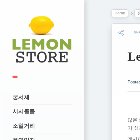
Home
SH
Le
Poste
궁서체
시시콜콜
많은 
소일거리
가 싶
레시피