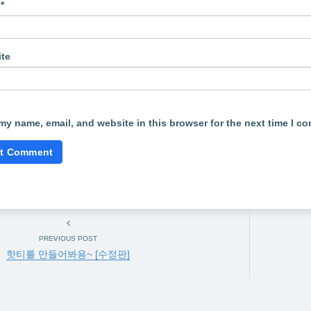
l
*
te
my name, email, and website in this browser for the next time I c
PREVIOUS POST
핫티를 만들어봐용~ [수정판]