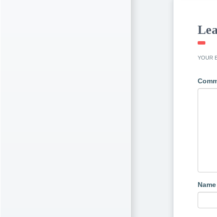
Lea
YOUR E
Comm
Nam