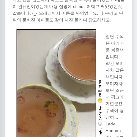
이 인퓨전이었는데 내용 설명에 stimuli 어쩌고 써있었던것
같습니다. -_- 오래되어서 이름을 까먹었네요. 다 우리고 난
뒤의 물빠진 아이들도 같이 사진 올리니 참고하시고…
일단 수색
은 아리따
운 붉은색
입니다.
약간 오미
자차 같은
색입니다.
오미자차
보단 조금
더 핑크에
가깝군요.
수색이 굉
장히…
Lady
Hannah