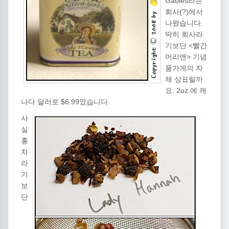
Gables라는
회사(?)에서
나왔습니다.
딱히 회사라
기보단 <빨간
머리앤> 기념
품가게의 자
체 상표랄까
요. 2oz.에 캐
나다 달러로 $6.99였습니다.
사
실
홍
차
라
기
보
단