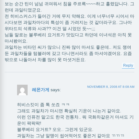
보는 순간 틴이 넘넘 귀여워서 침을 주르륵~~~~하고 흘렸답니다. 그
런데 과일티였군요.
전 히비스커스가 들어간 거에 무지 약해요. 이게 너무너무 시어서 마
시다보면 과일차마다의 특성이 좀 가려지는 것 같더라구요. 그나마
위타드의 석류와 사과?? 이건 덜 시었던 듯~~;;;
님들 말로는 블루베리 요거트가 맛있다고 하던데 이녀석은 아직 못
마셔봤어요.
과일차는 비타민 씨가 많으니 진짜 많이 마셔도 좋은데.. 저도 쟁여
둔 과일차들을 텀블러에 갖고 다니면서라도 좀 마셔야겠어요. 요즘
밖으로 나돌아서 차를 많이 못 마셧거든요.
Reply
NOVEMBER 8, 2008 AT 8:08 AM
레몬가게
says:
히비스킷이 좀 톡 쏘죠 ㅋㅋ
그래도 과일차가 마시면 확실히 기운이 나는거 같아요.
이런 인퓨전 말고도 한국 전통차.. 뭐 국화차같은거 마셔도 기
운이 팍팍팍!
블루베리 요거트? 오오.. 그런게 있군요.
과일차는 그냥 알맹이 씹어먹어도 좋은거 같아요 ㄲㄲㄲ