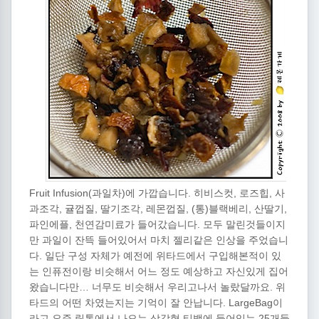
Fruit Infusion(과일차)에 가깝습니다. 히비스컷, 로즈힙, 사
과조각, 귤껍질, 딸기조각, 레몬껍질, (통)블랙베리, 산딸기,
파인에플, 천연감미료가 들어갔습니다. 모두 말린것들이지
만 과일이 잔뜩 들어있어서 마치 젤리같은 인상을 주었습니
다. 일단 구성 자체가 예전에 위타드에서 구입해본적이 있
는 인퓨전이랑 비슷해서 어느 정도 예상하고 자신있게 집어
왔습니다만… 너무도 비슷해서 우리고나서 놀랐달까요. 위
타드의 어떤 차였는지는 기억이 잘 안납니다. LargeBag이
라고 요즘 립톤에서 나오는 삼각형 티백에 들어있는 25개들