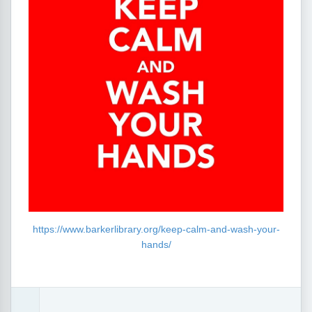
https://www.barkerlibrary.org/keep-calm-and-wash-your-
hands/