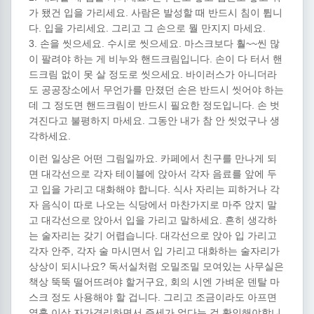
가 됐건 입을 가리세요. 사람은 발성할 때 반드시 침이 튑니
다. 입을 가리세요. 그리고 그 손으로 뭘 만지지 마세요.
3. 손을 씻으세요. 수시로 씻으세요. 마스크보다 훨~~씬 많
이 팔려야 하는 게 비누와 핸드크림입니다. 손이 다 터서 핸
드크림 없이 못 살 정도로 씻으세요. 바이러스가 아니더라
도 공공장소에서 무언가를 만졌던 손은 반드시 씻어야 하는
데 그 정도면 핸드크림이 반드시 필요한 정도입니다. 손 벗
겨진다고 불평하지 마세요. 그동안 내가 참 안 씻었구나 생
각하세요.
이런 일상은 어떤 그림일까요. 카페에서 친구를 만나게 되
면 대각선으로 각자 테이블에 앉아서 각자 음료를 앞에 두
고 입을 가리고 대화해야 합니다. 식사 자리는 피하거나 각
자 음식이 따로 나오는 식당에서 마찬가지로 마주 앉지 말
고 대각선으로 앉아서 입을 가리고 말하세요. 흔히 생각하
는 술자리는 갖기 어렵습니다. 대각선으로 앉아 입 가리고
각자 안주, 각자 술 마시면서 입 가리고 대화하는 술자리가
상상이 되시나요? 독서실처럼 오밀조밀 모여있는 사무실은
책상 뚝뚝 떨어뜨려야 할거구요, 회의 시엔 가벼운 덴탈 마
스크 정도 사용해야 할 겁니다. 그리고 조금이라도 아프면
열흘 이상 자가격리하면서 증세가 없다는 걸 확인해야합니