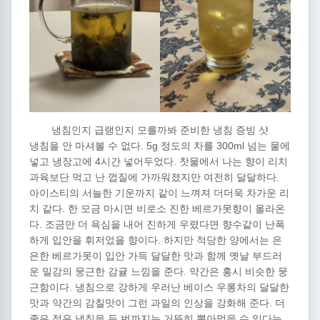
냉침인지 급랭인지 모를까봐 준비한 냉침 증빙 샷
냉침을 안 마셔볼 수 없다. 5g 정도의 차를 300ml 넘는 물에
넣고 냉장고에 4시간 넣어두었다. 찻물에서 나는 향이 리치
과육보단 먹고 난 껍질에 가까워졌지만 여전히 달달하다.
아이스티의 서늘한 기운까지 같이 느껴져 더더욱 차가운 리
치 같다. 한 모금 마시면 비로소 진한 베르가못향이 올라온
다. 조금만 더 욕심을 내어 진하게 우렸다면 향수같이 난폭
하게 입안을 휘저었을 향이다. 하지만 적당한 양에서는 은
은한 베르가못이 입안 가득 달달한 맛과 함께 옛날 부드러
운 밀감의 뭉근한 감귤 느낌을 준다. 약간은 홍시 비슷한 뭉
근함이다. 냉침으로 강하게 우러난 베이스 우롱차의 달달한
맛과 약간의 감칠맛이 그런 과일의 인상을 강화해 준다. 더
좋은 점은 냉침을 두 번까지는 거뜬히 뽑아먹을 수 있다는