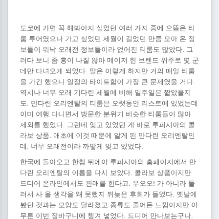
도쿄에 가면 꼭 해봐야지 싶었던 여러 가지 중에 으뜸은 티
룸 투어였으나 가고 싶었던 세월이 길었던 만큼 모아 온 정
보들이 워낙 오래전 정보들이라 없어진 티룸도 많았다. 그
러다 보니 좀 흥이 나질 않아 메이저 한 브랜드 위주로 몇 군
데만 다녀오게 되었다. 말은 이렇게 하지만 거의 매일 티룸
을 가긴 했으니 일정의 타이트함이 가장 큰 문제였을 거다.
역시나 너무 오래 기다린 세월에 비해 일주일은 짧았을지
도. 만다린 오리엔탈의 티룸은 오랫동안 리스트에 있었는데
이미 여행 다니면서 방문한 분위기 비슷한 티룸들이 많아
제외를 했었다. 그런데 잊고 있었던 게 바로 루피시아의 콜
라보 상품. 애초에 이것 때문에 알게 된 만다린 오리엔탈인
데. 너무 오래전이라 까맣게 잊고 있었다.
한국에 돌아오고 한참 뒤에야 루피시아의 홈페이지에서 만
다린 오리엔탈의 이름을 다시 보았다. 콜라보 상품이지만
드디어 온라인에서도 판매를 한다고. 우오오! 가 아니라 들
러서 사 올 생각을 왜 못했지 뒤늦은 후회가 들었다. 옛날에
봤던 것과는 모양도 달라졌고 종류도 줄어든 느낌이지만 아
무튼 이번 장바구니에 챙겨 넣었다. 드디어 만나보는구나.