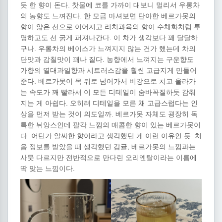
듯 한 향이 돈다. 찻물에 코를 가까이 대보니 멀리서 우롱차
의 농향도 느껴진다. 한 모금 마셔보면 단아한 베르가못의
향이 얇은 선으로 이어지고 리치과육의 향이 수채화처럼 투
명하고도 선 굵게 퍼져나간다. 이 차가 생각보다 꽤 달달하
구나. 우롱차의 베이스가 느껴지지 않는 건가 했는데 차의
단맛과 감칠맛이 꽤나 짙다. 농향에서 느껴지는 구운향도
가향의 열대과일향과 시트러스감을 훨씬 고급지게 만들어
준다. 베르가못이 목 뒤로 넘어가서 비강으로 치고 올라가
는 속도가 꽤 빨라서 이 모든 디테일이 숨바꼭질하듯 감춰
지는 게 아쉽다. 오히려 디테일을 모른 채 고급스럽다는 인
상을 먼저 받는 것이 의도일까. 베르가못 자체도 굉장히 독
특한 뉘앙스인데 팔각 느낌의 매콤한 향이 있는 베르가못이
다. 어딘가 알싸한 향이라고 생각했던 게 이런 이유인 듯. 처
음 정보를 받았을 때 생각했던 감귤, 베르가못의 느낌과는
사뭇 다르지만 전반적으로 만다린 오리엔탈이라는 이름에
딱 맞는 느낌이다.