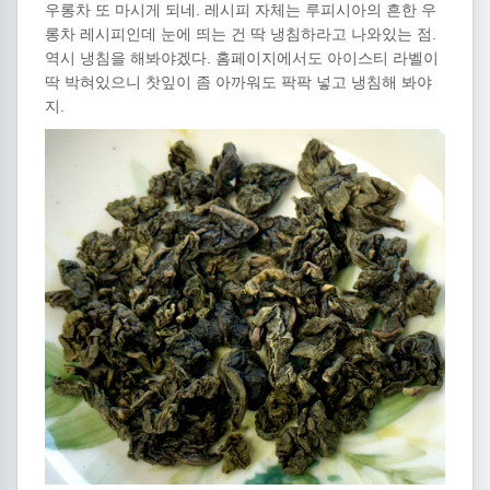
우롱차 또 마시게 되네. 레시피 자체는 루피시아의 흔한 우
롱차 레시피인데 눈에 띄는 건 딱 냉침하라고 나와있는 점.
역시 냉침을 해봐야겠다. 홈페이지에서도 아이스티 라벨이
딱 박혀있으니 찻잎이 좀 아까워도 팍팍 넣고 냉침해 봐야
지.