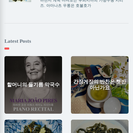
하면서 계속 마셔보는 루피시아의 가향우롱 시리
즈. 아마나츠 우롱은 호불호가
Latest Posts
간장게장의 반찬은 햇반
할머니의 들기름 막국수
아닌가요