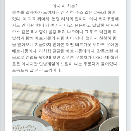
아니 이 차는?!
봉투를 열자마자 느껴지는 건 진한 주스 같은 과육의 향이
었다. 이 과육 뭐더라. 분명 리치의 향이다. 아니 리치우롱에
서도 안 나던 향이 왜 여기서 나요. 은은하고 달달한 꽉 짜낸
주스 같은 리치향이 몰캉 터져 나오더니 그 뒤로 약간의 휘
발성과 함께 베르가못의 쎄한 향이 난다. 멀리서 찬찬히 향
을 맡아보니 지금까지 맡아본 어떤 베르가못 보다도 우아한
베르가못이다. 리치향 달달한 베르가못이라니. 감동스런 마
음으로 건엽을 덜어내 보면 검푸른 우롱차가 나오는데 철관
음은 아니지만 민남계열의 느낌이 나는 우롱차가 들어있다.
포동포동 잘 생긴 느낌이다.