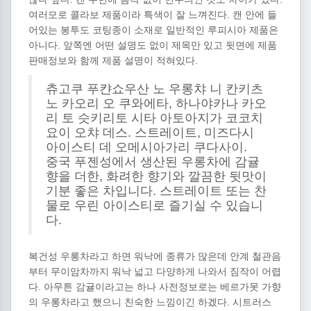
여러모로 콜라보 제품이라 특색이 잘 느껴진다. 캔 안에 들
어있는 봉투도 코팅종이 소재로 일반적인 루피시아 제품은
아니다. 앞쪽엔 어떤 설명도 없이 제목만 있고 뒷면에 제품
판매정보와 함께 제품 설명이 적혀있다.
츄고쿠 푸캰쇼우산 노 우롱챠 니 칸키츠
노 카오리 오 쿠와에타, 하나야카나 카오
리 토 슷키리토 시타 아토아지가 코코치
요이 오챠 데스. 스트레이트, 미즈다시
아이스티 데 오메시아가리 쿠다사이.
중국 푸젠성에서 생산된 우롱차에 감귤
향을 더한, 화려한 향기와 깔끔한 뒷맛이
기분 좋은 차입니다. 스트레이트 또는 찬
물로 우린 아이스티로 즐기실 수 있습니
다.
복건성 우롱차라고 하면 워낙에 종류가 많은데 안계 철관음
부터 무이암차까지 워낙 넓고 다양하게 나와서 짐작이 어렵
다. 아무튼 감귤이라고는 하나 사전정보로는 베르가못 가향
의 우롱차라고 했으니 친숙한 느낌이긴 하겠다. 시트러스