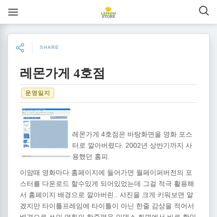
SHARE
레몬가게 4호점
운영일지
4
레몬가게
호점은
바탕화면을
영화
포스
. 2002
터로
깔아버렸다
년
상반기까지
사
.
용했던
홈피
이맘때
영화마다
홈페이지에
들어가면
월페이퍼버전의
포
스터를
다운로드
할수있게
되어있었는데
그걸
적극
활용해
..
서
홈페이지
배경으로
깔아버린
사진을
크게
키워보면
알
겠지만
타이틀프레임에
타이틀이
아닌
한줄
감상을
적어서