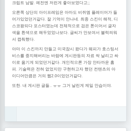
.
;;
크립트
남발
예전엔
저런게
좋아보였다고
오른쪽
상단의
아이프레임은
아마도
비쥐엠
플레이어가
들
.
.
,
어가있었던거같다
잘
기억이
안나네
최종
스킨이
해적
디
스코왕되다
포스터였는데
전체적으로
검은
톤이어서
글자
.
색을
흰색으로
해두었었나보다
글씨가
안보여서
블럭씌워
.
서
캡춰했다
아마
이
스킨까지
만들고
미국잠시
왔다가
웨피가
호스팅서
비스를
중지해버리는
바람에
게시판등의
자료
싹
날리고
싸
.
이로
옮기게
되었던거같다
개인적으론
가장
안타까운
홈
.
피
기술력은
전혀
없었지만
구현하고자
했던
컨텐츠의
아
2.0
.
이디어만큼은
거의
웹
이었던거같다
.
..
.
또한
내
게시판
글들
ㅠㅠ
그거
날린게
제일
안습이야