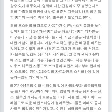
배경으로
쓰인
영화의
한줄평을
인덱스
화면에서
바로
확인
.
할수
있게
해두었다
영화에
대한
관심이
아주
높았던때로
영화
한줄평을
메인에서
바로
해준건
지금생각해도
참
기특
.
한
홈피의
목적성
측면에선
훌륭한
시도였다고
본다
‘
’
영화
포스터를
배경으로
사용한건
이른바
스킨
효과를
노린
2
것이기도
한데
년가량
홈피질을
해보니까
홈피
디자인을
.
바꾸는게
가장
큰
문제더라는거지
지금과같은
시멘틱웹에
대한
개념이
없을때라
가장
효과적인
방법은
배경을
바꾸는
것이었고
이렇게
바뀐
배경은
그
자체가
또
하나의
컨텐트
.
가
될수도
있겠단
생각에서
시작한것
그
결과
왼쪽
가운데
.
에
스킨
컬렉션이라는
메뉴가
생긴것이다
다운
부분에
온
마우스
해주면
자동으로
스크롤이
되면서
과거부터
현재까
. 2,3
지
스크롤이
된다
호점의
자료화면도
스킨화하여
같이
.
올려두었던
기억이
난다
4
레몬가게
호점
이라는
타이틀
밑에
카피라잇과
최종업뎃일
RSS
을
표시하여
까진
아니지만
업뎃의
흔적을
남겨주는
센
.
스
왼쪽엔
게시판과
프로필등의
페이지를
링크하여
아이프
.
레임으로
띄운
메인프레임에
걸어주었다
물론
이때도
공지
..
사항은
팝업창이었던거같고
여전히
상태창엔
쓸데없는
스