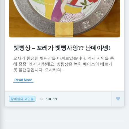
벳삥상 – 꼬레가 벳삥사앙?? 난데야넹!
오사카 한정인 벳핑상을 마셔보았습니다. 역시 지인을 통
해 줍줍. 엔저 사랑해요. 벳핑상은 녹차 베이스의 베르가
못 블랜딩입니다. 오사카의...
Read More
탕비실의 고인물
JUL 13