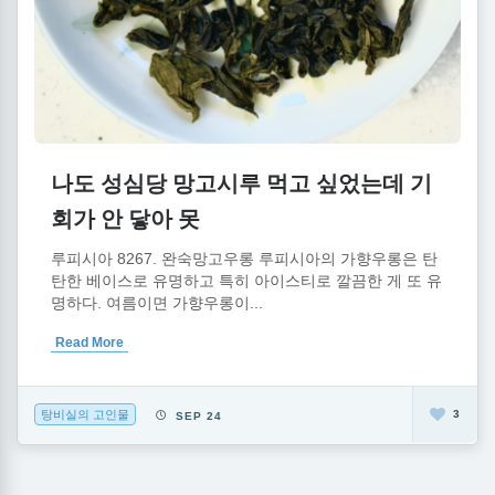
나도 성심당 망고시루 먹고 싶었는데 기
회가 안 닿아 못
루피시아 8267. 완숙망고우롱 루피시아의 가향우롱은 탄
탄한 베이스로 유명하고 특히 아이스티로 깔끔한 게 또 유
명하다. 여름이면 가향우롱이...
Read More
탕비실의 고인물
3
SEP 24