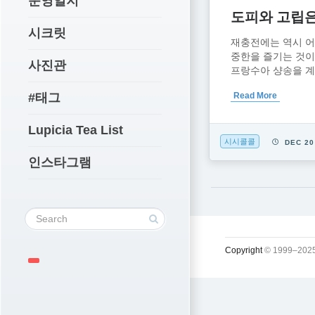
운영일지
도피와 고립은
시크릿
재충전에는 역시 어
중한을 즐기는 것이
사진관
프랑수아 샹송을 계속
#태그
Read More
Lupicia Tea List
시시콜콜
DEC 20
인스타그램
Copyright
© 1999–2025