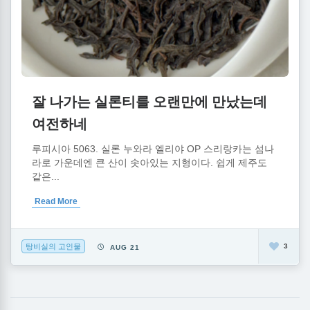
잘 나가는 실론티를 오랜만에 만났는데
여전하네
루피시아 5063. 실론 누와라 엘리야 OP 스리랑카는 섬나
라로 가운데엔 큰 산이 솟아있는 지형이다. 쉽게 제주도
같은...
Read More
탕비실의 고인물
3
AUG 21